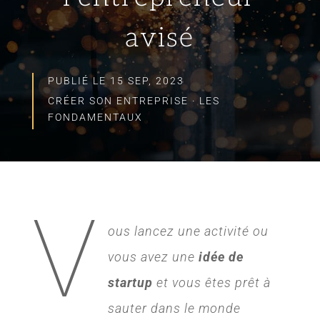
avisé
PUBLIÉ LE 15 SEP, 2023
CRÉER SON ENTREPRISE
·
LES
FONDAMENTAUX
V
ous lancez une activité ou
vous avez une
idée de
startup
et vous êtes prêt à
sauter dans le monde