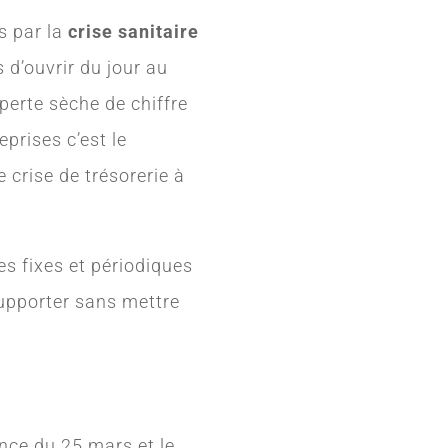
s par la
crise sanitaire
s d’ouvrir du jour au
perte sèche de chiffre
eprises c’est le
e crise de trésorerie à
ges fixes et périodiques
supporter sans mettre
nce du 25 mars et le