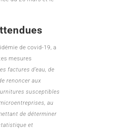
attendues
pidémie de covid-19, a
utes mesures
es factures d’eau, de
 de renoncer aux
ournitures susceptibles
microentreprises, au
mettant de déterminer
tatistique et