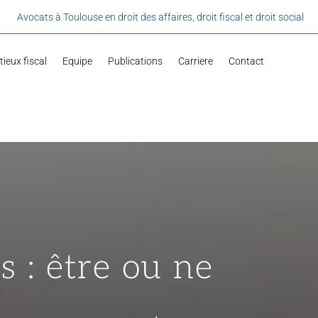
Avocats à Toulouse en droit des affaires, droit fiscal et droit social
ieux fiscal
Equipe
Publications
Carriere
Contact
s : être ou ne