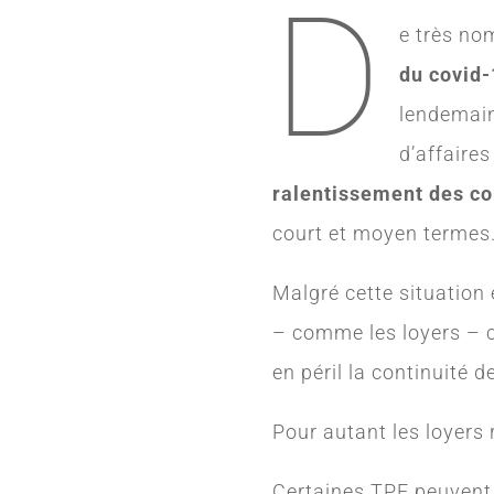
D
e très no
du covid
lendemai
d’affaires
ralentissement des 
court et moyen termes
Malgré cette situation
– comme les loyers – c
en péril la continuité d
Pour autant les loyers 
Certaines TPE peuvent 