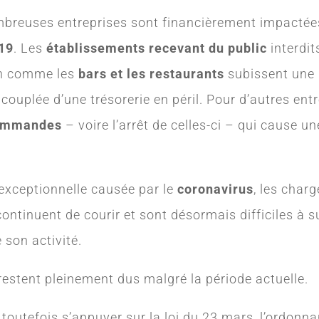
mbreuses entreprises sont financièrement impactée
-19
. Les
établissements recevant du public
interdit
n comme les
bars et les restaurants
subissent une 
 couplée d’une trésorerie en péril. Pour d’autres entr
commandes
– voire l’arrêt de celles-ci – qui cause un
.
 exceptionnelle causée par le
coronavirus
, les char
ontinuent de courir et sont désormais difficiles à 
e son activité.
restent pleinement dus malgré la période actuelle.
toutefois s’appuyer sur la loi du 23 mars, l’ordonna