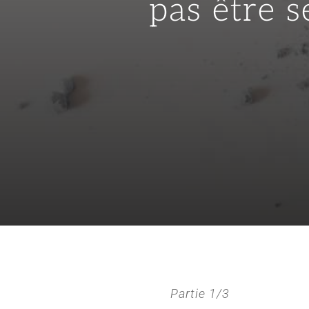
pas être 
Partie 1/3