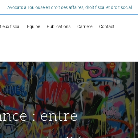
Avocats à Toulouse en droit des affaires, droit fiscal et droit social
ieux fiscal
Equipe
Publications
Carriere
Contact
ance : entre