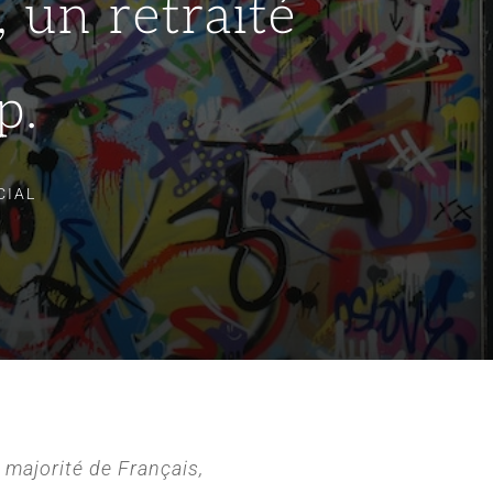
 un retraité
p.
CIAL
 majorité de Français,