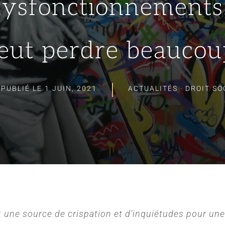
dysfonctionnements,
eut perdre beaucou
PUBLIÉ LE 1 JUIN, 2021
ACTUALITÉS
·
DROIT SO
st une source de crispation et d’inquiétudes pour une