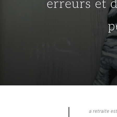
erreurs et 
p
a retraite e