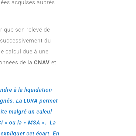
nnées acquises auprès
er que son relevé de
ou successivement du
de calcul due à une
données de la
CNAV
et
dre à la liquidation
lignés. La LURA permet
ite malgré un calcul
I » ou la « MSA ». La
expliquer cet écart. En