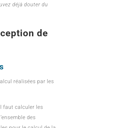
ouvez déjà douter du
rception de
s
lcul réalisées par les
l faut calculer les
e l’ensemble des
les pour le calcul de la