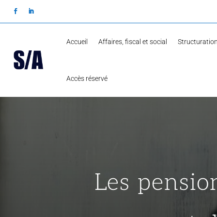
Accueil
Affaires, fiscal et social
Structuration
Accès réservé
Les pension