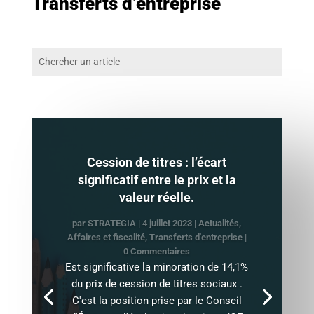
Transferts d’entreprise
Cession de titres : l’écart
significatif entre le prix et la
valeur réelle.
par
STRATEGIA
|
4 juillet 2023
|
Actualités
,
Affaires et fiscalité
,
Transferts d'entreprise
|
0 Commentaires
Est significative la minoration de 14,1%
du prix de cession de titres sociaux .
C'est la position prise par le Conseil