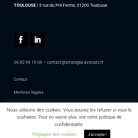
TOULOUSE
Ι 3 rue du Pré Fermé, 31200 Toulouse
05 82 95 19 06 –
contact@strategia-avocats.fr
Contact
Mentions légales
Politique de confidentialité
Nous utilisons des cookies. Vous pouvez les refuser si vous le
souhaitez. Pour en savoir plus, voir notre politique de
Conditions générales de services (professionnels)
confidentialité.
Conditions générales de services (particuliers)
Réglages des cookies
J'accepte !